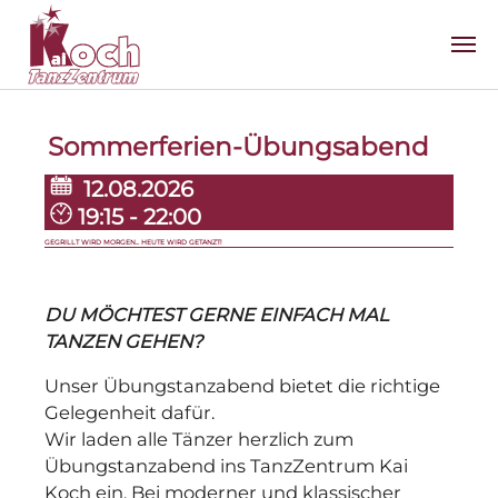
Zum Hauptinhalt springen
Sommerferien-Übungsabend
12.08.2026
19:15 - 22:00
GEGRILLT WIRD MORGEN... HEUTE WIRD GETANZT!
DU MÖCHTEST GERNE EINFACH MAL
TANZEN GEHEN?
Unser Übungstanzabend bietet die richtige
Gelegenheit dafür.
Wir laden alle Tänzer herzlich zum
Übungstanzabend ins TanzZentrum Kai
Koch ein. Bei moderner und klassischer