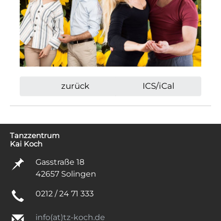
zurück
ICS/iCal
Tanzzentrum
Kai Koch
Gasstraße 18
42657 Solingen
0212 / 24 71 333
info(at)tz-koch.de