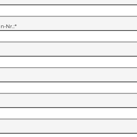
n-Nr.:
*